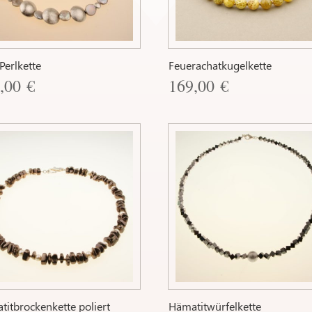
Perlkette
Feuerachatkugelkette
9,00
€
169,00
€
titbrockenkette poliert
Hämatitwürfelkette