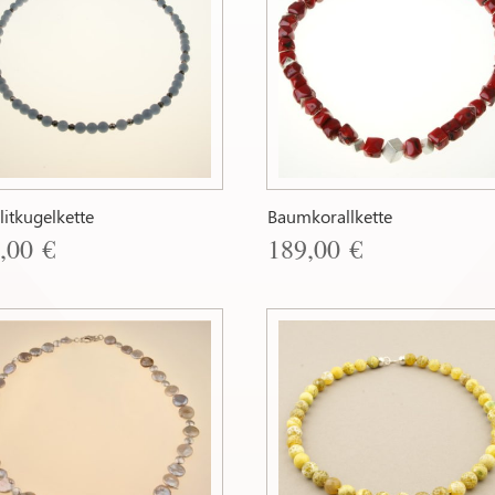
itkugelkette
Baumkorallkette
9,00
€
189,00
€