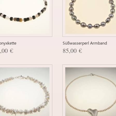
onyxkette
Süßwasserperl Armband
9,00
€
85,00
€