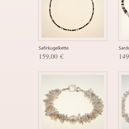
Safirkugelkette
Sard
159,00
€
14