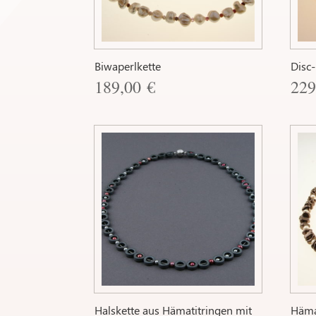
Biwaperlkette
Disc-
189,00
€
22
Halskette aus Hämatitringen mit
Häma