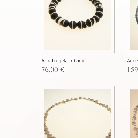
Achatkugelarmband
Angel
76,00
€
15