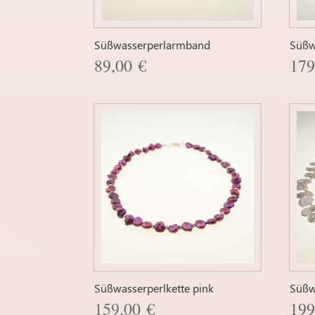
Süßwasserperlarmband
Süßw
89,00
€
17
Süßwasserperlkette pink
Süßw
159,00
€
19