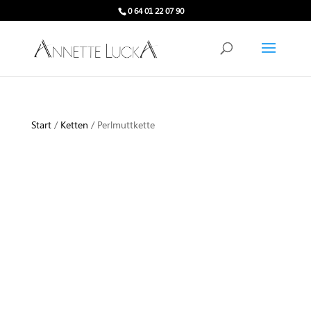
0 64 01 22 07 90
Start
/
Ketten
/ Perlmuttkette