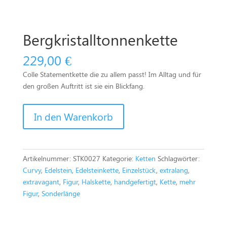
Bergkristalltonnenkette
229,00
€
Colle Statementkette die zu allem passt! Im Alltag und für
den großen Auftritt ist sie ein Blickfang.
Bergkristalltonnenkette
In den Warenkorb
Menge
Artikelnummer:
STK0027
Kategorie:
Ketten
Schlagwörter:
Curvy
,
Edelstein
,
Edelsteinkette
,
Einzelstück
,
extralang
,
extravagant
,
Figur
,
Halskette
,
handgefertigt
,
Kette
,
mehr
Figur
,
Sonderlänge