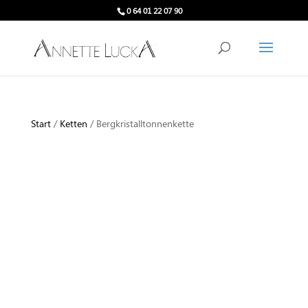
0 64 01 22 07 90
Start
/
Ketten
/ Bergkristalltonnenkette