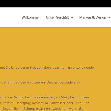
Willkommen
Unser Geschäft
Marken & Design
it Sie lange daran Freude haben, beachten Sie bitte folgende
 getrennt aufbewahrt werden. Dies gilt besonders für
ort, in der Sauna, beim Sonnenbaden, im Meer, beim Putzen
ie Parfum, Haarspray, Kosmetika, Salzwasser oder Putz- und
. Legen Sie Ihr Schmuckstück erst wieder an, wenn alle